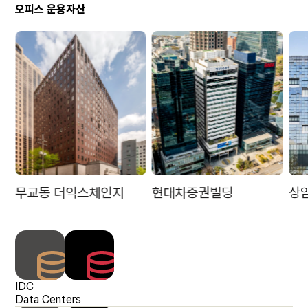
오피스 운용자산
현대차증권빌딩
상암드림타워
논
IDC 운용자산
물류센터 운용자산
복합 운용자산
해외자산 운용자산
IDC
Data Centers