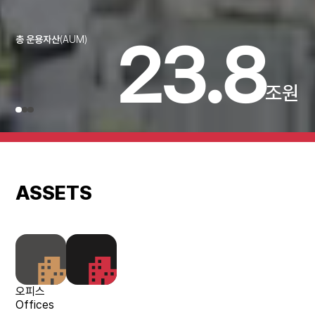
18
.
9
국내투자
글
원
조원
ASSETS
오피스
Offices