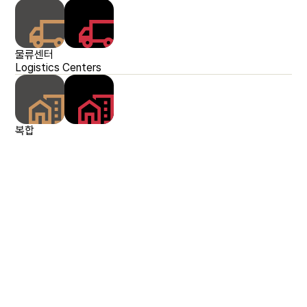
물류센터
Logistics Centers
가산 IDC
로지스포인트 여주
복정역세권 개발
오스트리아 IDZ 타워
부산 장림 IDC
JW 물류센터
네덜란드 암스테르담
시화
로
독
The Atrium
복합
Complex
해외자산
Overseas Assets